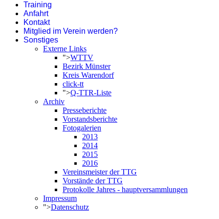
Training
Anfahrt
Kontakt
Mitglied im Verein werden?
Sonstiges
Externe Links
">
WTTV
Bezirk Münster
Kreis Warendorf
click-tt
">
Q-TTR-Liste
Archiv
Presseberichte
Vorstandsberichte
Fotogalerien
2013
2014
2015
2016
Vereinsmeister der TTG
Vorstände der TTG
Protokolle Jahres - hauptversammlungen
Impressum
">
Datenschutz