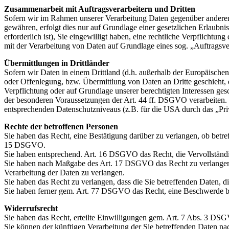
Zusammenarbeit mit Auftragsverarbeitern und Dritten
Sofern wir im Rahmen unserer Verarbeitung Daten gegenüber anderen P
gewähren, erfolgt dies nur auf Grundlage einer gesetzlichen Erlaubni
erforderlich ist), Sie eingewilligt haben, eine rechtliche Verpflichtun
mit der Verarbeitung von Daten auf Grundlage eines sog. „Auftragsv
Übermittlungen in Drittländer
Sofern wir Daten in einem Drittland (d.h. außerhalb der Europäisch
oder Offenlegung, bzw. Übermittlung von Daten an Dritte geschieht, er
Verpflichtung oder auf Grundlage unserer berechtigten Interessen gesc
der besonderen Voraussetzungen der Art. 44 ff. DSGVO verarbeiten. D.
entsprechenden Datenschutzniveaus (z.B. für die USA durch das „Priva
Rechte der betroffenen Personen
Sie haben das Recht, eine Bestätigung darüber zu verlangen, ob betr
15 DSGVO.
Sie haben entsprechend. Art. 16 DSGVO das Recht, die Vervollständig
Sie haben nach Maßgabe des Art. 17 DSGVO das Recht zu verlangen,
Verarbeitung der Daten zu verlangen.
Sie haben das Recht zu verlangen, dass die Sie betreffenden Daten, 
Sie haben ferner gem. Art. 77 DSGVO das Recht, eine Beschwerde be
Widerrufsrecht
Sie haben das Recht, erteilte Einwilligungen gem. Art. 7 Abs. 3 DS
Sie können der künftigen Verarbeitung der Sie betreffenden Daten 