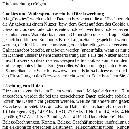
Direktwerbung erfolgen.
Cookies und Widerspruchsrecht bei Direktwerbung
Als „Cookies“ werden kleine Dateien bezeichnet, die auf Rechnern d
die Angaben zu einem Nutzer (bzw. dem Gerät auf dem das Cookie ges
„Session-Cookies“ oder „transiente Cookies“, werden Cookies bezeich
der Inhalt eines Warenkorbs in einem Onlineshop oder ein Login-Sta
gespeichert bleiben. So kann z.B. der Login-Status gespeichert werd
werden, die für Reichweitenmessung oder Marketingzwecke verwendet
Onlineangebot betreibt, angeboten werden (andernfalls, wenn es nur 
im Rahmen unserer Datenschutzerklärung auf. Falls die Nutzer nicht
ihres Browsers zu deaktivieren. Gespeicherte Cookies können in de
Onlineangebotes führen. Ein genereller Widerspruch gegen den Einsat
US-amerikanische Seite http://www.aboutads.info/choices/ oder die 
den Einstellungen des Browsers erreicht werden. Bitte beachten Sie,
Löschung von Daten
Die von uns verarbeiteten Daten werden nach Maßgabe der Art. 17 u
angegeben, werden die bei uns gespeicherten Daten gelöscht, sobald
Sofern die Daten nicht gelöscht werden, weil sie für andere und geset
Zwecke verarbeitet. Das gilt z.B. für Daten, die aus handels- oder 
10 Jahre gemäß §§ 147 Abs. 1 AO, 257 Abs. 1 Nr. 1 und 4, Abs. 4 HG
gemäß § 257 Abs. 1 Nr. 2 und 3, Abs. 4 HGB (Handelsbriefe). Nach 
Belege/Rechnungen, Konten, Belege, Geschäftspapiere, Aufstellung
mit elektronisch erbrachten Leistungen, Telekommunikations-, Rund