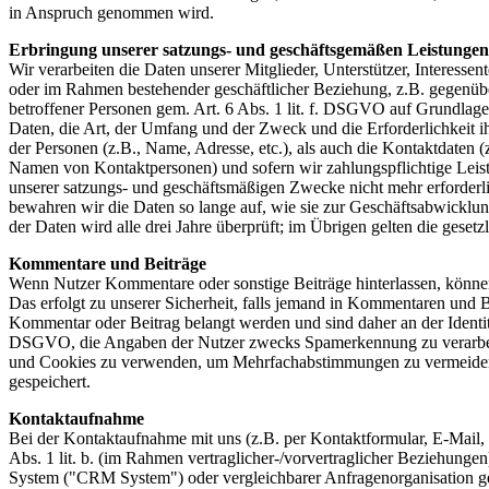
in Anspruch genommen wird.
Erbringung unserer satzungs- und geschäftsgemäßen Leistungen
Wir verarbeiten die Daten unserer Mitglieder, Unterstützer, Interess
oder im Rahmen bestehender geschäftlicher Beziehung, z.B. gegenübe
betroffener Personen gem. Art. 6 Abs. 1 lit. f. DSGVO auf Grundlage u
Daten, die Art, der Umfang und der Zweck und die Erforderlichkeit 
der Personen (z.B., Name, Adresse, etc.), als auch die Kontaktdaten (
Namen von Kontaktpersonen) und sofern wir zahlungspflichtige Leistu
unserer satzungs- und geschäftsmäßigen Zwecke nicht mehr erforderli
bewahren wir die Daten so lange auf, wie sie zur Geschäftsabwicklun
der Daten wird alle drei Jahre überprüft; im Übrigen gelten die gese
Kommentare und Beiträge
Wenn Nutzer Kommentare oder sonstige Beiträge hinterlassen, können 
Das erfolgt zu unserer Sicherheit, falls jemand in Kommentaren und Be
Kommentar oder Beitrag belangt werden und sind daher an der Identität 
DSGVO, die Angaben der Nutzer zwecks Spamerkennung zu verarbeiten
und Cookies zu verwenden, um Mehrfachabstimmungen zu vermeiden
gespeichert.
Kontaktaufnahme
Bei der Kontaktaufnahme mit uns (z.B. per Kontaktformular, E-Mail,
Abs. 1 lit. b. (im Rahmen vertraglicher-/vorvertraglicher Beziehung
System ("CRM System") oder vergleichbarer Anfragenorganisation gespe