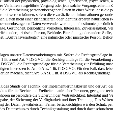
druck der physischen, physiologischen, genetischen, psychischen, wirts
ierter Verfahren ausgeführte Vorgang oder jede solche Vorgangsreihe i
 die Verarbeitung personenbezogener Daten in einer Weise, dass die 
ordnet werden können, sofern diese zusätzlichen Informationen gesond
 Daten nicht einer identifizierten oder identifizierbaren natürlichen P
 personenbezogenen Daten verwendet werden, um bestimmte persönliche 
ge, Gesundheit, persönliche Vorlieben, Interessen, Zuverlässigkeit, Ve
rliche oder juristische Person, Behörde, Einrichtung oder andere Stelle
. „Auftragsverarbeiter“ eine natürliche oder juristische Person, Behö
en unserer Datenverarbeitungen mit. Sofern die Rechtsgrundlage in d
. 1 lit. a und Art. 7 DSGVO, die Rechtsgrundlage für die Verarbeitung
DSGVO, die Rechtsgrundlage für die Verarbeitung zur Erfüllung unsere
gten Interessen ist Art. 6 Abs. 1 lit. f DSGVO. Für den Fall, dass leb
erlich machen, dient Art. 6 Abs. 1 lit. d DSGVO als Rechtsgrundlage.
 des Stands der Technik, der Implementierungskosten und der Art, d
isikos für die Rechte und Freiheiten natürlicher Personen, geeignete 
en insbesondere die Sicherung der Vertraulichkeit, Integrität und V
tergabe, der Sicherung der Verfügbarkeit und ihrer Trennung. Des Weit
g der Daten gewährleisten. Ferner berücksichtigen wir den Schutz pe
des Datenschutzes durch Technikgestaltung und durch datenschutzfre