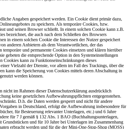
edliche Angaben gespeichert werden. Ein Cookie dient primär dazu,
Onlineangebotes zu speichern. Als temporäre Cookies, bzw.
sst und seinen Browser schließt. In einem solchen Cookie kann z.B.
kies bezeichnet, die auch nach dem Schließen des Browsers
en in einem solchen Cookie die Interessen der Nutzer gespeichert
on anderen Anbietern als dem Verantwortlichen, der das
en temporäre und permanente Cookies einsetzen und klären hierüber
sie gebeten die entsprechende Option in den Systemeinstellungen
von Cookies kann zu Funktionseinschränkungen dieses
ner Vielzahl der Dienste, vor allem im Fall des Trackings, über die
ren kann die Speicherung von Cookies mittels deren Abschaltung in
s genutzt werden können.
n nicht im Rahmen dieser Datenschutzerklärung ausdrücklich
öschung keine gesetzlichen Aufbewahrungspflichten entgegenstehen.
eschränkt. D.h. die Daten werden gesperrt und nicht für andere
n Vorgaben in Deutschland, erfolgt die Aufbewahrung insbesondere für
her, für Besteuerung relevanter Unterlagen, etc.) und 6 Jahre
ondere für 7 J gemäß § 132 Abs. 1 BAO (Buchhaltungsunterlagen,
it Grundstücken und für 10 Jahre bei Unterlagen im Zusammenhang
staaten erbracht werden und für die der Mini-One-Stop-Shop (MOSS)