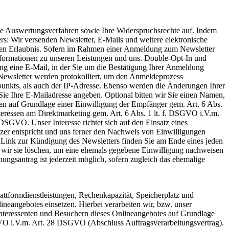
che Auswertungsverfahren sowie Ihre Widerspruchsrechte auf. Indem
rs: Wir versenden Newsletter, E-Mails und weitere elektronische
chen Erlaubnis. Sofern im Rahmen einer Anmeldung zum Newsletter
Informationen zu unseren Leistungen und uns. Double-Opt-In und
ng eine E-Mail, in der Sie um die Bestätigung Ihrer Anmeldung
ewsletter werden protokolliert, um den Anmeldeprozess
unkts, als auch der IP-Adresse. Ebenso werden die Änderungen Ihrer
Sie Ihre E-Mailadresse angeben. Optional bitten wir Sie einen Namen,
en auf Grundlage einer Einwilligung der Empfänger gem. Art. 6 Abs.
Interessen am Direktmarketing gem. Art. 6 Abs. 1 lt. f. DSGVO i.V.m.
 DSGVO. Unser Interesse richtet sich auf den Einsatz eines
tzer entspricht und uns ferner den Nachweis von Einwilligungen
n Link zur Kündigung des Newsletters finden Sie am Ende eines jeden
r wir sie löschen, um eine ehemals gegebene Einwilligung nachweisen
gsantrag ist jederzeit möglich, sofern zugleich das ehemalige
ttformdienstleistungen, Rechenkapazität, Speicherplatz und
neangebotes einsetzen. Hierbei verarbeiten wir, bzw. unser
nteressenten und Besuchern dieses Onlineangebotes auf Grundlage
DSGVO i.V.m. Art. 28 DSGVO (Abschluss Auftragsverarbeitungsvertrag).