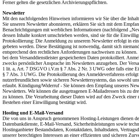
Ferner gelten die gesetzlichen Archivierungspflichten.
Newsletter
Mit den nachfolgenden Hinweisen informieren wir Sie über die Inhalt
Sie unseren Newsletter abonnieren, erklären Sie sich mit dem Empfan
Benachrichtigungen mit werblichen Informationen (nachfolgend „New
dessen Inhalte konkret umschrieben werden, sind sie für die Einwill
Protokollierung: Die Anmeldung zu unserem Newsletter erfolgt in ei
gebeten werden. Diese Bestätigung ist notwendig, damit sich niem
entsprechend den rechtlichen Anforderungen nachweisen zu können. 
bei dem Versanddienstleister gespeicherten Daten protokolliert. Anm
zwecks persönlicher Ansprache im Newsletters anzugeben. Der Versa
1 lit. a, Art. 7 DSGVO i.V.m § 7 Abs. 2 Nr. 3 UWG oder falls eine Ei
§ 7 Abs. 3 UWG. Die Protokollierung des Anmeldeverfahrens erfolgt au
nutzerfreundlichen sowie sicheren Newslettersystems, das sowohl uns
erlaubt. Kündigung/Widerruf - Sie können den Empfang unseres Newsl
Newsletters. Wir können die ausgetragenen E-Mailadressen bis zu dre
zu können. Die Verarbeitung dieser Daten wird auf den Zweck einer 
Bestehen einer Einwilligung bestätigt wird.
Hosting und E-Mail-Versand
Die von uns in Anspruch genommenen Hosting-Leistungen dienen der Z
Datenbankdienste, E-Mail-Versand, Sicherheitsleistungen sowie techn
Hostinganbieter Bestandsdaten, Kontaktdaten, Inhaltsdaten, Vertra
unserer berechtigten Interessen an einer effizienten und sicheren Z