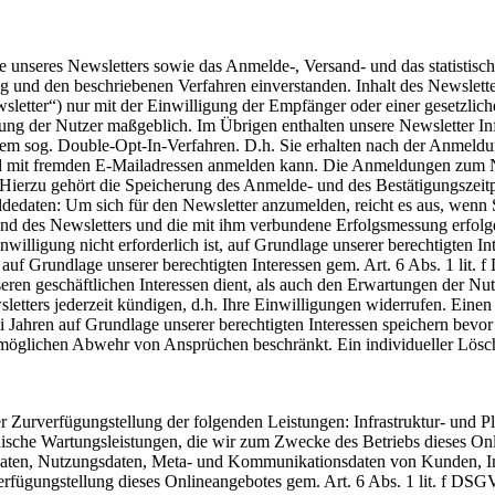
e unseres Newsletters sowie das Anmelde-, Versand- und das statistis
g und den beschriebenen Verfahren einverstanden. Inhalt des Newslette
sletter“) nur mit der Einwilligung der Empfänger oder einer gesetzli
igung der Nutzer maßgeblich. Im Übrigen enthalten unsere Newsletter 
nem sog. Double-Opt-In-Verfahren. D.h. Sie erhalten nach der Anmeldu
and mit fremden E-Mailadressen anmelden kann. Die Anmeldungen zum N
Hierzu gehört die Speicherung des Anmelde- und des Bestätigungszeitp
eldedaten: Um sich für den Newsletter anzumelden, reicht es aus, wenn 
nd des Newsletters und die mit ihm verbundene Erfolgsmessung erfolg
nwilligung nicht erforderlich ist, auf Grundlage unserer berechtigten 
f Grundlage unserer berechtigten Interessen gem. Art. 6 Abs. 1 lit. f
eren geschäftlichen Interessen dient, als auch den Erwartungen der Nu
etters jederzeit kündigen, d.h. Ihre Einwilligungen widerrufen. Eine
i Jahren auf Grundlage unserer berechtigten Interessen speichern bevo
möglichen Abwehr von Ansprüchen beschränkt. Ein individueller Löschun
urverfügungstellung der folgenden Leistungen: Infrastruktur- und Pla
ische Wartungsleistungen, die wir zum Zwecke des Betriebs dieses Onli
gsdaten, Nutzungsdaten, Meta- und Kommunikationsdaten von Kunden, I
urverfügungstellung dieses Onlineangebotes gem. Art. 6 Abs. 1 lit. f 