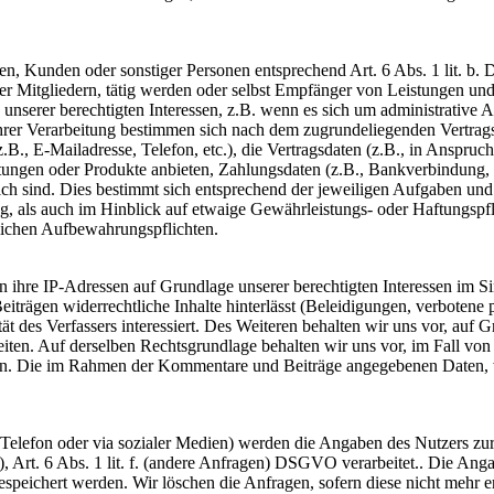
enten, Kunden oder sonstiger Personen entsprechend Art. 6 Abs. 1 lit. 
r Mitgliedern, tätig werden oder selbst Empfänger von Leistungen un
nserer berechtigten Interessen, z.B. wenn es sich um administrative Au
ihrer Verarbeitung bestimmen sich nach dem zugrundeliegenden Vertra
z.B., E-Mailadresse, Telefon, etc.), die Vertragsdaten (z.B., in Anspr
ngen oder Produkte anbieten, Zahlungsdaten (z.B., Bankverbindung, Za
ch sind. Dies bestimmt sich entsprechend der jeweiligen Aufgaben und 
g, als auch im Hinblick auf etwaige Gewährleistungs- oder Haftungspfl
tzlichen Aufbewahrungspflichten.
ihre IP-Adressen auf Grundlage unserer berechtigten Interessen im Si
iträgen widerrechtliche Inhalte hinterlässt (Beleidigungen, verbotene p
des Verfassers interessiert. Des Weiteren behalten wir uns vor, auf Gru
. Auf derselben Rechtsgrundlage behalten wir uns vor, im Fall von 
. Die im Rahmen der Kommentare und Beiträge angegebenen Daten, w
 Telefon oder via sozialer Medien) werden die Angaben des Nutzers z
en), Art. 6 Abs. 1 lit. f. (andere Anfragen) DSGVO verarbeitet.. Die
ichert werden. Wir löschen die Anfragen, sofern diese nicht mehr erfo