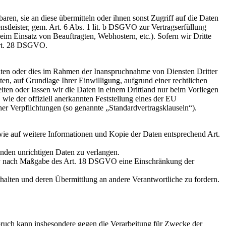
en, sie an diese übermitteln oder ihnen sonst Zugriff auf die Daten
nstleister, gem. Art. 6 Abs. 1 lit. b DSGVO zur Vertragserfüllung
 beim Einsatz von Beauftragten, Webhostern, etc.). Sofern wir Dritte
 Art. 28 DSGVO.
iten oder dies im Rahmen der Inanspruchnahme von Diensten Dritter
ten, auf Grundlage Ihrer Einwilligung, aufgrund einer rechtlichen
eiten oder lassen wir die Daten in einem Drittland nur beim Vorliegen
wie der offiziell anerkannten Feststellung eines der EU
her Verpflichtungen (so genannte „Standardvertragsklauseln“).
wie auf weitere Informationen und Kopie der Daten entsprechend Art.
enden unrichtigen Daten zu verlangen.
tiv nach Maßgabe des Art. 18 DSGVO eine Einschränkung der
halten und deren Übermittlung an andere Verantwortliche zu fordern.
ruch kann insbesondere gegen die Verarbeitung für Zwecke der