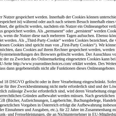
er Nutzer gespeichert werden. Innerhalb der Cookies können unterschi
peichert ist) während oder auch nach seinem Besuch innerhalb eines 
net, die gelöscht werden, nachdem ein Nutzer ein Onlineangebot verlä
tus gespeichert werden. Als „permanent“ oder „persistent“ werden Coo
en, wenn die Nutzer diese nach mehreren Tagen aufsuchen. Ebenso könn
 werden. Als „Third-Party-Cookie“ werden Cookies bezeichnet, die v
dessen Cookies sind spricht man von „First-Party Cookies“). Wir könn
 möchten, dass Cookies auf ihrem Rechner gespeichert werden, werden 
n Systemeinstellungen des Browsers gelöscht werden. Der Ausschluss 
z der zu Zwecken des Onlinemarketing eingesetzten Cookies kann bei ei
EU-Seite http://www.youronlinechoices.com/ erklärt werden. Des Weite
 dass dann gegebenenfalls nicht alle Funktionen dieses Onlineangebote
nd 18 DSGVO gelöscht oder in ihrer Verarbeitung eingeschränkt. Sofer
 sie für ihre Zweckbestimmung nicht mehr erforderlich sind und der L
zlich zulässige Zwecke erforderlich sind, wird deren Verarbeitung eing
steuerrechtlichen Gründen aufbewahrt werden müssen. Nach gesetzliche
B (Bücher, Aufzeichnungen, Lageberichte, Buchungsbelege, Handelsbüc
gesetzlichen Vorgaben in Österreich erfolgt die Aufbewahrung insbes
 der Einnahmen und Ausgaben, etc.), für 22 Jahre im Zusammenhang m
funk- und Fernsehleistungen, die an Nichtunternehmer in EU-Mitglied