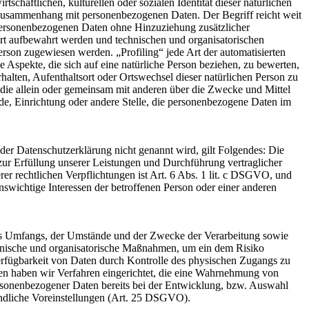
chaftlichen, kulturellen oder sozialen Identität dieser natürlichen
m Zusammenhang mit personenbezogenen Daten. Der Begriff reicht weit
personenbezogenen Daten ohne Hinzuziehung zusätzlicher
ert aufbewahrt werden und technischen und organisatorischen
erson zugewiesen werden. „Profiling“ jede Art der automatisierten
Aspekte, die sich auf eine natürliche Person beziehen, zu bewerten,
rhalten, Aufenthaltsort oder Ortswechsel dieser natürlichen Person zu
, die allein oder gemeinsam mit anderen über die Zwecke und Mittel
rde, Einrichtung oder andere Stelle, die personenbezogene Daten im
er Datenschutzerklärung nicht genannt wird, gilt Folgendes: Die
 zur Erfüllung unserer Leistungen und Durchführung vertraglicher
r rechtlichen Verpflichtungen ist Art. 6 Abs. 1 lit. c DSGVO, und
enswichtige Interessen der betroffenen Person oder einer anderen
es Umfangs, der Umstände und der Zwecke der Verarbeitung sowie
technische und organisatorische Maßnahmen, um ein dem Risiko
erfügbarkeit von Daten durch Kontrolle des physischen Zugangs zu
eren haben wir Verfahren eingerichtet, die eine Wahrnehmung von
rsonenbezogener Daten bereits bei der Entwicklung, bzw. Auswahl
undliche Voreinstellungen (Art. 25 DSGVO).