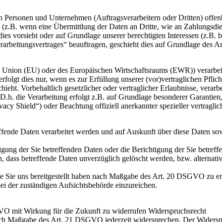
ersonen und Unternehmen (Auftragsverarbeitern oder Dritten) offenbar
s (z.B. wenn eine Übermittlung der Daten an Dritte, wie an Zahlungsdie
g dies vorsieht oder auf Grundlage unserer berechtigten Interessen (z.B.
erarbeitungsvertrages“ beauftragen, geschieht dies auf Grundlage des
en Union (EU) oder des Europäischen Wirtschaftsraums (EWR)) verarbe
folgt dies nur, wenn es zur Erfüllung unserer (vor)vertraglichen Pflich
hieht. Vorbehaltlich gesetzlicher oder vertraglicher Erlaubnisse, verarb
h. die Verarbeitung erfolgt z.B. auf Grundlage besonderer Garantien, 
cy Shield“) oder Beachtung offiziell anerkannter spezieller vertraglic
effende Daten verarbeitet werden und auf Auskunft über diese Daten so
ung der Sie betreffenden Daten oder die Berichtigung der Sie betreff
 dass betreffende Daten unverzüglich gelöscht werden, bzw. alterna
die Sie uns bereitgestellt haben nach Maßgabe des Art. 20 DSGVO zu er
i der zuständigen Aufsichtsbehörde einzureichen.
GVO mit Wirkung für die Zukunft zu widerrufen Widerspruchsrecht
nach Maßgabe des Art. 21 DSGVO jederzeit widersprechen. Der Widersp