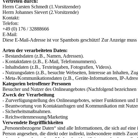
Vertreten durch:
Herrn Carsten Schmedt (1.Vorsitzender)
Herrn Johannes Sievert (2.Vorsitzende)
Kontakt:
Telefon:
+49 (0) 176 / 32888666
E-Mail:
Diese E-Mail-Adresse ist vor Spambots geschützt! Zur Anzeige muss J
Arten der verarbeiteten Daten:
- Bestandsdaten (z.B., Namen, Adressen).
- Kontaktdaten (z.B., E-Mail, Telefonnummern).
- Inhaltsdaten (z.B., Texteingaben, Fotografien, Videos).
- Nutzungsdaten (z.B., besuchte Webseiten, Interesse an Inhalten, Zugr
- Meta-/Kommunikationsdaten (z.B., Geräte-Informationen, IP-Adres
Kategorien betroffener Personen
Besucher und Nutzer des Onlineangebotes (Nachfolgend bezeichnen w
Zweck der Verarbeitung
- Zurverfügungstellung des Onlineangebotes, seiner Funktionen und I
- Beantwortung von Kontaktanfragen und Kommunikation mit Nutze
- Sicherheitsmaßnahmen.
- Reichweitenmessung/Marketing
Verwendete Begrifflichkeiten
„Personenbezogene Daten“ sind alle Informationen, die sich auf eine id
Person angesehen, die direkt oder indirekt, insbesondere mittels Z