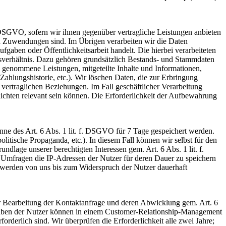
b. DSGVO, sofern wir ihnen gegenüber vertragliche Leistungen anbieten
d Zuwendungen sind. Im Übrigen verarbeiten wir die Daten
fgaben oder Öffentlichkeitsarbeit handelt. Die hierbei verarbeiteten
gsverhältnis. Dazu gehören grundsätzlich Bestands- und Stammdaten
uch genommene Leistungen, mitgeteilte Inhalte und Informationen,
hlungshistorie, etc.). Wir löschen Daten, die zur Erbringung
vertraglichen Beziehungen. Im Fall geschäftlicher Verarbeitung
ichten relevant sein können. Die Erforderlichkeit der Aufbewahrung
nne des Art. 6 Abs. 1 lit. f. DSGVO für 7 Tage gespeichert werden.
olitische Propaganda, etc.). In diesem Fall können wir selbst für den
ndlage unserer berechtigten Interessen gem. Art. 6 Abs. 1 lit. f.
Umfragen die IP-Adressen der Nutzer für deren Dauer zu speichern
erden von uns bis zum Widerspruch der Nutzer dauerhaft
ur Bearbeitung der Kontaktanfrage und deren Abwicklung gem. Art. 6
 Angaben der Nutzer können in einem Customer-Relationship-Management
rderlich sind. Wir überprüfen die Erforderlichkeit alle zwei Jahre;