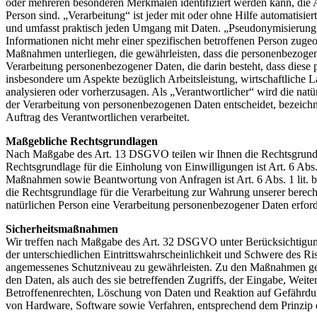
oder mehreren besonderen Merkmalen identifiziert werden kann, die Aus
Person sind. „Verarbeitung“ ist jeder mit oder ohne Hilfe automatis
und umfasst praktisch jeden Umgang mit Daten. „Pseudonymisierung“
Informationen nicht mehr einer spezifischen betroffenen Person zuge
Maßnahmen unterliegen, die gewährleisten, dass die personenbezogenen
Verarbeitung personenbezogener Daten, die darin besteht, dass diese
insbesondere um Aspekte bezüglich Arbeitsleistung, wirtschaftliche La
analysieren oder vorherzusagen. Als „Verantwortlicher“ wird die natü
der Verarbeitung von personenbezogenen Daten entscheidet, bezeichnet
Auftrag des Verantwortlichen verarbeitet.
Maßgebliche Rechtsgrundlagen
Nach Maßgabe des Art. 13 DSGVO teilen wir Ihnen die Rechtsgrundlag
Rechtsgrundlage für die Einholung von Einwilligungen ist Art. 6 Abs
Maßnahmen sowie Beantwortung von Anfragen ist Art. 6 Abs. 1 lit. b 
die Rechtsgrundlage für die Verarbeitung zur Wahrung unserer berechti
natürlichen Person eine Verarbeitung personenbezogener Daten erford
Sicherheitsmaßnahmen
Wir treffen nach Maßgabe des Art. 32 DSGVO unter Berücksichtigung
der unterschiedlichen Eintrittswahrscheinlichkeit und Schwere des R
angemessenes Schutzniveau zu gewährleisten. Zu den Maßnahmen gehör
den Daten, als auch des sie betreffenden Zugriffs, der Eingabe, Wei
Betroffenenrechten, Löschung von Daten und Reaktion auf Gefährdun
von Hardware, Software sowie Verfahren, entsprechend dem Prinzip 