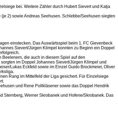
lsiege bei. Weitere Zähler durch Hubert Sievert und Katja
ebbe (je 2) sowie Andreas Seehusen. Schlebbe/Seehusen siegten
lagen einstecken. Das Auswärtsspiel beim 1. FC Gievenbeck
 Johannes Sievert/Jürgen Klimpel konnten zu Beginn ein Doppel
rfolgreich.
n Beelenern, die auch in diesem Spiel auf den
er sorgten im Doppel Johannes Sievert/Jürgen Klimpel und
eiser/Lukas Eckfeld sowie im Einzel Guido Brockmeier, Oliver
rksliga.
inen Rang im Mittelfeld der Liga gesichert. Für Einzelsiege
rt.
s Seehusen und Rene Pollkläsener sowie das Doppel Hendrik
land Sternberg, Werner Skrobanek und Hofene/Skrobanek. Das