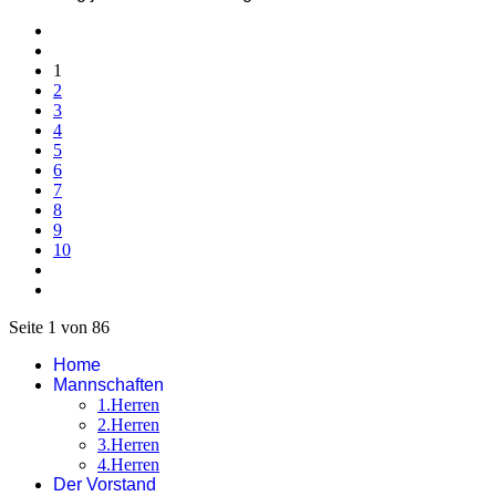
1
2
3
4
5
6
7
8
9
10
Seite 1 von 86
Home
Mannschaften
1.Herren
2.Herren
3.Herren
4.Herren
Der Vorstand