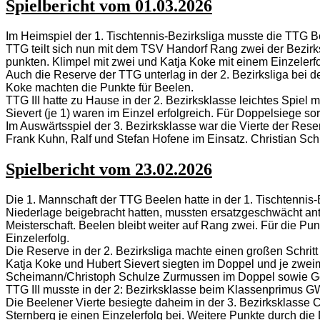
Spielbericht vom 01.03.2026
Im Heimspiel der 1. Tischtennis-Bezirksliga musste die TTG B
TTG teilt sich nun mit dem TSV Handorf Rang zwei der Bezirk
punkten. Klimpel mit zwei und Katja Koke mit einem Einzelerfo
Auch die Reserve der TTG unterlag in der 2. Bezirksliga bei d
Koke machten die Punkte für Beelen.
TTG III hatte zu Hause in der 2. Bezirksklasse leichtes Spiel
Sievert (je 1) waren im Einzel erfolgreich. Für Doppelsiege so
Im Auswärtsspiel der 3. Bezirksklasse war die Vierte der Res
Frank Kuhn, Ralf und Stefan Hofene im Einsatz. Christian Schu
Spielbericht vom 23.02.2026
Die 1. Mannschaft der TTG Beelen hatte in der 1. Tischtennis-
Niederlage beigebracht hatten, mussten ersatzgeschwächt antr
Meisterschaft. Beelen bleibt weiter auf Rang zwei. Für die P
Einzelerfolg.
Die Reserve in der 2. Bezirksliga machte einen großen Schritt
Katja Koke und Hubert Sievert siegten im Doppel und je zwei
Scheimann/Christoph Schulze Zurmussen im Doppel sowie Ge
TTG III musste in der 2: Bezirksklasse beim Klassenprimus G
Die Beelener Vierte besiegte daheim in der 3. Bezirksklasse
Sternberg je einen Einzelerfolg bei. Weitere Punkte durch d