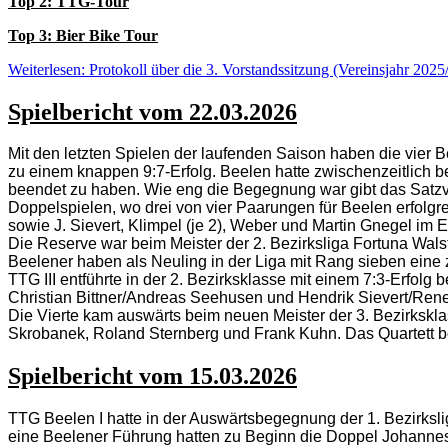
Top 2: TTG-Tour
Top 3: Bier Bike Tour
Weiterlesen: Protokoll über die 3. Vorstandssitzung (Vereinsjahr 2025
Spielbericht vom 22.03.2026
Mit den letzten Spielen der laufenden Saison haben die vier 
zu einem knappen 9:7-Erfolg. Beelen hatte zwischenzeitlich bere
beendet zu haben. Wie eng die Begegnung war gibt das Satzv
Doppelspielen, wo drei von vier Paarungen für Beelen erfolg
sowie J. Sievert, Klimpel (je 2), Weber und Martin Gnegel im E
Die Reserve war beim Meister der 2. Bezirksliga Fortuna Wal
Beelener haben als Neuling in der Liga mit Rang sieben eine z
TTG III entführte in der 2. Bezirksklasse mit einem 7:3-Erfolg 
Christian Bittner/Andreas Seehusen und Hendrik Sievert/Rene 
Die Vierte kam auswärts beim neuen Meister der 3. Bezirkskla
Skrobanek, Roland Sternberg und Frank Kuhn. Das Quartett b
Spielbericht vom 15.03.2026
TTG Beelen I hatte in der Auswärtsbegegnung der 1. Bezirksl
eine Beelener Führung hatten zu Beginn die Doppel Johannes 