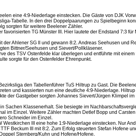
eelen eine 4:9-Niederlage einstecken. Die Gäste von DJK Vorwär
sliga-Tabelle. In den drei Doppelpaarungen zu Spielbeginn kon
lg sorgten für weitere Beelener Zähler.
er favorisierten TG Münster III. Hier lautete der Endstand 7:3
 mit der Ahlener SG II und gewann 8:2. Andreas Seehusen und Re
rgten Bittner/Seehusen und Sievert/Pollkläsener.
erve des TSV Ostenfelde klar überlegen und entführte mit eine
lte sorgte für den Ostenfelder Ehrenpunkt.
Bezirksliga den Tabellenführer TuS Hiltrup zu Gast. Die Beelene
eten und kassierten nun eine deutliche 4:9-Niederlage. Hiltrup
unkte der Gastgeber sorgten Johannes Sievert/Jürgen Klimpel im
 in Sachen Klassenerhalt. Sie besiegte im Nachbarschaftsverglei
mal im Einzel. Weitere Zähler machten Detlef Bopp und Carsten
ro Schneider im Einzel.
W Westkirchen III eine hohe 1:9-Niederlage einstecken. Nur And
 CTTF Beckum III mit 8:2. Zum Erfolg steuerten Stefan Hofene 
ie Doppel Sternberg/Kuhn und Hofene/Hofene.