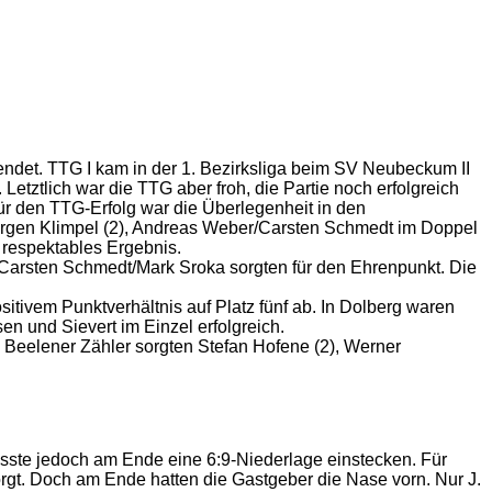
endet. TTG I kam in der 1. Bezirksliga beim SV Neubeckum II
 Letztlich war die TTG aber froh, die Partie noch erfolgreich
r den TTG-Erfolg war die Überlegenheit in den
Jürgen Klimpel (2), Andreas Weber/Carsten Schmedt im Doppel
n respektables Ergebnis.
 Carsten Schmedt/Mark Sroka sorgten für den Ehrenpunkt. Die
ositivem Punktverhältnis auf Platz fünf ab. In Dolberg waren
n und Sievert im Einzel erfolgreich.
 Beelener Zähler sorgten Stefan Hofene (2), Werner
usste jedoch am Ende eine 6:9-Niederlage einstecken. Für
rgt. Doch am Ende hatten die Gastgeber die Nase vorn. Nur J.