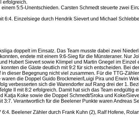
 erfolgreich.
 einem 5:5-Unentschieden. Carsten Schmedt steuerte zwei Einze
m mit 6:4. Einzelsiege durch Hendrik Sievert und Michael Schl
ksliga doppelt im Einsatz. Das Team musste dabei zwei Nieder
en konnten, endete mit einem 9:6-Sieg für die Münsteraner. Nur
nd Hubert Sievert sowie Klimpel und Martin Gnegel im Einzel e
onnten die Gäste deutlich mit 9:2 für sich entscheiden. Bei de
ief in dieser Begegnung nicht viel zusammen. Für die TTG-Zähl
te waren die Doppel Guido Brockmeier/Luigi Pira und Erwin Wek
olg verbesserten sich die Warendorfer auf Rang drei der 1. Bezi
lgte II mit 8:2 erfolgreich. Damit hat sich das Team endgültig e
und Katja Koke sowie die Doppel Schmedt/Sroka und Koke/Sieve
I mit 3:7. Verantwortlich für die Beelener Punkte waren Andrea
 6:4. Beelener Zähler durch Frank Kuhn (2), Ralf Hofene, Ro