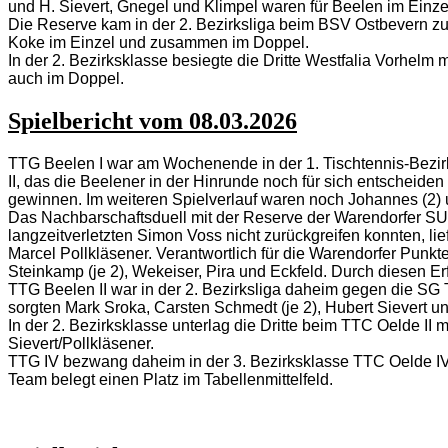
und H. Sievert, Gnegel und Klimpel waren für Beelen im Einzel
Die Reserve kam in der 2. Bezirksliga beim BSV Ostbevern zu
Koke im Einzel und zusammen im Doppel.
In der 2. Bezirksklasse besiegte die Dritte Westfalia Vorhel
auch im Doppel.
Spielbericht vom 08.03.2026
TTG Beelen I war am Wochenende in der 1. Tischtennis-Bezir
II, das die Beelener in der Hinrunde noch für sich entscheid
gewinnen. Im weiteren Spielverlauf waren noch Johannes (2) u
Das Nachbarschaftsduell mit der Reserve der Warendorfer SU k
langzeitverletzten Simon Voss nicht zurückgreifen konnten, l
Marcel Pollkläsener. Verantwortlich für die Warendorfer Punk
Steinkamp (je 2), Wekeiser, Pira und Eckfeld. Durch diesen Erf
TTG Beelen II war in der 2. Bezirksliga daheim gegen die SG Te
sorgten Mark Sroka, Carsten Schmedt (je 2), Hubert Sievert 
In der 2. Bezirksklasse unterlag die Dritte beim TTC Oelde I
Sievert/Pollkläsener.
TTG IV bezwang daheim in der 3. Bezirksklasse TTC Oelde IV
Team belegt einen Platz im Tabellenmittelfeld.