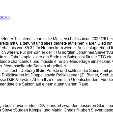
/2026)
Beelener Tischtennisteams die Meisterschaftssaison 2025/26 be
its mit 6:1 geführt und alles deutete auf einen klaren Sieg hin.
erhältnis von 35:32 für Neubeckum wieder. Ausschlaggebend fü
reich waren. Für die Zähler der TTG sorgten Johannes Sievert/
inzel. Tabellenplatz vier am Ende der Saison ist für die TTG ei
stedde chancenlos und musste eine 1:9-Niederlage einstecken.
ufriedenstellende Saison abgeliefert.
bei Eintracht Dolberg III die Punkte und schloss die Saison mit p
Pollkläsener im Doppel sowie Pollkläsener (2), Bittner, Seehuse
sse DJK Vorwärts Ahlen II zu einem 5:5-Unentschieden. Für die
eendete die Saison auf einem guten vierten Rang.
iga beim favorisierten TSV Handorf zwar den besseren Start, m
Sievert/Jürgen Klimpel und Martin Gnegel/Hubert Sievert geso