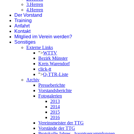
3.Herren
4.Herren
Der Vorstand
Training
Anfahrt
Kontakt
Mitglied im Verein werden?
Sonstiges
Externe Links
">
WTTV
Bezirk Münster
Kreis Warendorf
click-tt
">
Q-TTR-Liste
Archiv
Presseberichte
Vorstandsberichte
Fotogalerien
2013
2014
2015
2016
Vereinsmeister der TTG
Vorstände der TTG
Protokolle Jahres - hauptversammlungen