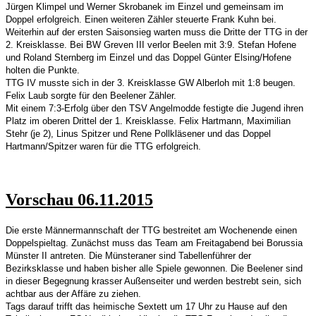
Jürgen Klimpel und Werner Skrobanek im Einzel und gemeinsam im
Doppel erfolgreich. Einen weiteren Zähler steuerte Frank Kuhn bei.
Weiterhin auf der ersten Saisonsieg warten muss die Dritte der TTG in der
2. Kreisklasse. Bei BW Greven III verlor Beelen mit 3:9. Stefan Hofene
und Roland Sternberg im Einzel und das Doppel Günter Elsing/Hofene
holten die Punkte.
TTG IV musste sich in der 3. Kreisklasse GW Alberloh mit 1:8 beugen.
Felix Laub sorgte für den Beelener Zähler.
Mit einem 7:3-Erfolg über den TSV Angelmodde festigte die Jugend ihren
Platz im oberen Drittel der 1. Kreisklasse. Felix Hartmann, Maximilian
Stehr (je 2), Linus Spitzer und Rene Pollkläsener und das Doppel
Hartmann/Spitzer waren für die TTG erfolgreich.
Vorschau 06.11.2015
Die erste Männermannschaft der TTG bestreitet am Wochenende einen
Doppelspieltag. Zunächst muss das Team am Freitagabend bei Borussia
Münster II antreten. Die Münsteraner sind Tabellenführer der
Bezirksklasse und haben bisher alle Spiele gewonnen. Die Beelener sind
in dieser Begegnung krasser Außenseiter und werden bestrebt sein, sich
achtbar aus der Affäre zu ziehen.
Tags darauf trifft das heimische Sextett um 17 Uhr zu Hause auf den