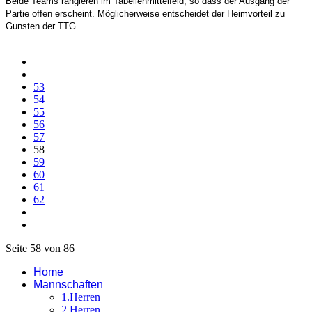
Beide Teams rangieren im Tabellenmittelfeld, so dass der Ausgang der
Partie offen erscheint. Möglicherweise entscheidet der Heimvorteil zu
Gunsten der TTG.
53
54
55
56
57
58
59
60
61
62
Seite 58 von 86
Home
Mannschaften
1.Herren
2.Herren