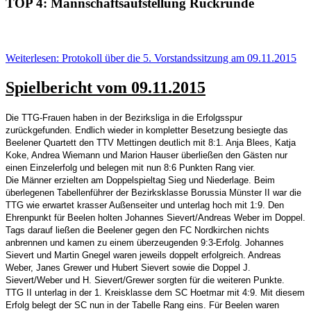
TOP 4: Mannschaftsaufstellung Rückrunde
Weiterlesen: Protokoll über die 5. Vorstandssitzung am 09.11.2015
Spielbericht vom 09.11.2015
Die TTG-Frauen haben in der Bezirksliga in die Erfolgsspur
zurückgefunden. Endlich wieder in kompletter Besetzung besiegte das
Beelener Quartett den TTV Mettingen deutlich mit 8:1. Anja Blees, Katja
Koke, Andrea Wiemann und Marion Hauser überließen den Gästen nur
einen Einzelerfolg und belegen mit nun 8:6 Punkten Rang vier.
Die Männer erzielten am Doppelspieltag Sieg und Niederlage. Beim
überlegenen Tabellenführer der Bezirksklasse Borussia Münster II war die
TTG wie erwartet krasser Außenseiter und unterlag hoch mit 1:9. Den
Ehrenpunkt für Beelen holten Johannes Sievert/Andreas Weber im Doppel.
Tags darauf ließen die Beelener gegen den FC Nordkirchen nichts
anbrennen und kamen zu einem überzeugenden 9:3-Erfolg. Johannes
Sievert und Martin Gnegel waren jeweils doppelt erfolgreich. Andreas
Weber, Janes Grewer und Hubert Sievert sowie die Doppel J.
Sievert/Weber und H. Sievert/Grewer sorgten für die weiteren Punkte.
TTG II unterlag in der 1. Kreisklasse dem SC Hoetmar mit 4:9. Mit diesem
Erfolg belegt der SC nun in der Tabelle Rang eins. Für Beelen waren