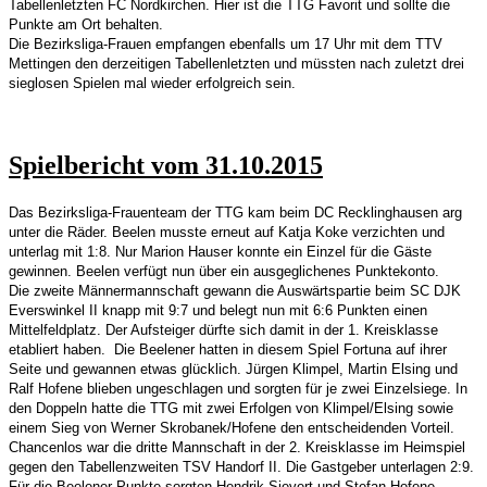
Tabellenletzten FC Nordkirchen. Hier ist die TTG Favorit und sollte die
Punkte am Ort behalten.
Die Bezirksliga-Frauen empfangen ebenfalls um 17 Uhr mit dem TTV
Mettingen den derzeitigen Tabellenletzten und müssten nach zuletzt drei
sieglosen Spielen mal wieder erfolgreich sein.
Spielbericht vom 31.10.2015
Das Bezirksliga-Frauenteam der TTG kam beim DC Recklinghausen arg
unter die Räder. Beelen musste erneut auf Katja Koke verzichten und
unterlag mit 1:8. Nur Marion Hauser konnte ein Einzel für die Gäste
gewinnen. Beelen verfügt nun über ein ausgeglichenes Punktekonto.
Die zweite Männermannschaft gewann die Auswärtspartie beim SC DJK
Everswinkel II knapp mit 9:7 und belegt nun mit 6:6 Punkten einen
Mittelfeldplatz. Der Aufsteiger dürfte sich damit in der 1. Kreisklasse
etabliert haben. Die Beelener hatten in diesem Spiel Fortuna auf ihrer
Seite und gewannen etwas glücklich. Jürgen Klimpel, Martin Elsing und
Ralf Hofene blieben ungeschlagen und sorgten für je zwei Einzelsiege. In
den Doppeln hatte die TTG mit zwei Erfolgen von Klimpel/Elsing sowie
einem Sieg von Werner Skrobanek/Hofene den entscheidenden Vorteil.
Chancenlos war die dritte Mannschaft in der 2. Kreisklasse im Heimspiel
gegen den Tabellenzweiten TSV Handorf II. Die Gastgeber unterlagen 2:9.
Für die Beelener Punkte sorgten Hendrik Sievert und Stefan Hofene.