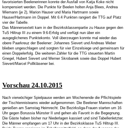
favorisierten Beelenerinnen konnte der Ausfall von Katja Koke nicht
kompensiert werden. Die Punkte für Beelen holten Anja Blees, Andrea
Wiemann (je 2), Marion Hauser und Maria Hartmann sowie
Hauser/Hartmann im Doppel. Mit 6:4 Punkten rangiert die TTG auf Platz
vier der Tabelle.
Das Männersextett kam in der Bezirksklassenpartie zu Hause gegen den
TuS Hiltrup III zu einem 9:6-Erfolg und verfügt nun über ein
ausgeglichenes Punktekonto. Voll überzeugen konnte mal wieder das
obere Paarkreuz der Beelener: Johannes Sievert und Andreas Weber
blieben ungeschlagen und sorgten für vier Einzelsiege und gemeinsam für
einen Doppelerfolg. Die weiteren Zähler für die TTG steuerten Martin
Gnegel, Hubert Sievert und Werner Skrobanek sowie das Doppel Hubert
Sievert/Marcel Pollkläsener bei.
Vorschau 24.10.2015
Nach vierwöchiger Spielpause werden am Wochenende die Pflichtspiele
der Tischtennisteams wieder aufgenommen. Die Beelener Mannschaften
genießen am Samstag Heimrecht. Die Bezirksliga-Frauen starten um 16
Uhr gegen Borussia Münster II und gehen als Favorit in die Begegnung.
Die Gäste haben bisher nur Niederlagen kassiert und sind Tabellenletzter.
Die Männer empfangen um 17 Uhr in der Bezirksklasse TuS Hiltrup III.