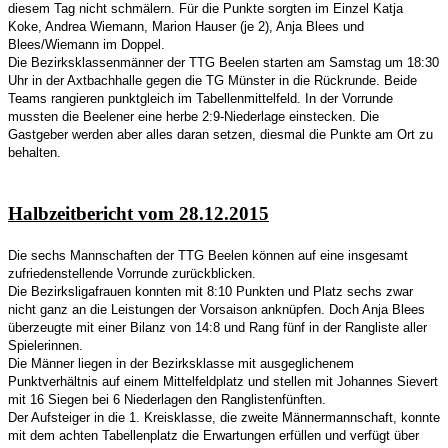
diesem Tag nicht schmälern. Für die Punkte sorgten im Einzel Katja
Koke, Andrea Wiemann, Marion Hauser (je 2), Anja Blees und
Blees/Wiemann im Doppel.
Die Bezirksklassenmänner der TTG Beelen starten am Samstag um 18:30
Uhr in der Axtbachhalle gegen die TG Münster in die Rückrunde. Beide
Teams rangieren punktgleich im Tabellenmittelfeld. In der Vorrunde
mussten die Beelener eine herbe 2:9-Niederlage einstecken. Die
Gastgeber werden aber alles daran setzen, diesmal die Punkte am Ort zu
behalten.
Halbzeitbericht vom 28.12.2015
Die sechs Mannschaften der TTG Beelen können auf eine insgesamt
zufriedenstellende Vorrunde zurückblicken.
Die Bezirksligafrauen konnten mit 8:10 Punkten und Platz sechs zwar
nicht ganz an die Leistungen der Vorsaison anknüpfen. Doch Anja Blees
überzeugte mit einer Bilanz von 14:8 und Rang fünf in der Rangliste aller
Spielerinnen.
Die Männer liegen in der Bezirksklasse mit ausgeglichenem
Punktverhältnis auf einem Mittelfeldplatz und stellen mit Johannes Sievert
mit 16 Siegen bei 6 Niederlagen den Ranglistenfünften.
Der Aufsteiger in die 1. Kreisklasse, die zweite Männermannschaft, konnte
mit dem achten Tabellenplatz die Erwartungen erfüllen und verfügt über