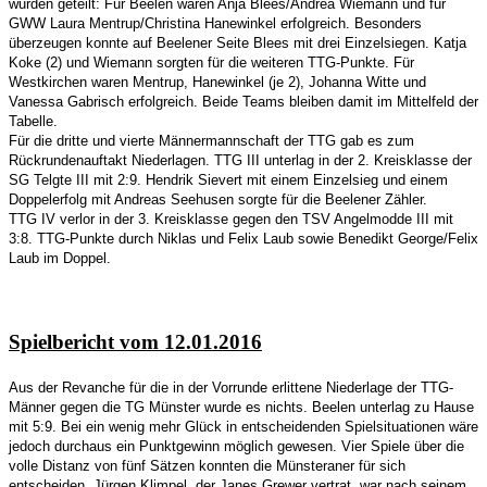
wurden geteilt: Für Beelen waren Anja Blees/Andrea Wiemann und für
GWW Laura Mentrup/Christina Hanewinkel erfolgreich. Besonders
überzeugen konnte auf Beelener Seite Blees mit drei Einzelsiegen. Katja
Koke (2) und Wiemann sorgten für die weiteren TTG-Punkte. Für
Westkirchen waren Mentrup, Hanewinkel (je 2), Johanna Witte und
Vanessa Gabrisch erfolgreich. Beide Teams bleiben damit im Mittelfeld der
Tabelle.
Für die dritte und vierte Männermannschaft der TTG gab es zum
Rückrundenauftakt Niederlagen. TTG III unterlag in der 2. Kreisklasse der
SG Telgte III mit 2:9. Hendrik Sievert mit einem Einzelsieg und einem
Doppelerfolg mit Andreas Seehusen sorgte für die Beelener Zähler.
TTG IV verlor in der 3. Kreisklasse gegen den TSV Angelmodde III mit
3:8. TTG-Punkte durch Niklas und Felix Laub sowie Benedikt George/Felix
Laub im Doppel.
Spielbericht vom 12.01.2016
Aus der Revanche für die in der Vorrunde erlittene Niederlage der TTG-
Männer gegen die TG Münster wurde es nichts. Beelen unterlag zu Hause
mit 5:9. Bei ein wenig mehr Glück in entscheidenden Spielsituationen wäre
jedoch durchaus ein Punktgewinn möglich gewesen. Vier Spiele über die
volle Distanz von fünf Sätzen konnten die Münsteraner für sich
entscheiden. Jürgen Klimpel, der Janes Grewer vertrat, war nach seinem