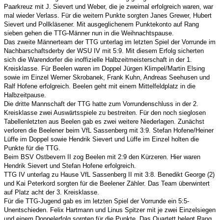
Paarkreuz mit J. Sievert und Weber, die je zweimal erfolgreich waren, war
mal wieder Verlass. Für die weitern Punkte sorgten Janes Grewer, Hubert
Sievert und Pollkläsener. Mit ausgeglichenem Punktekonto auf Rang
sieben gehen die TTG-Männer nun in die Weihnachtspause.
Das zweite Männerteam der TTG unterlag im letzten Spiel der Vorrunde im
Nachbarschaftsderby der WSU IV mit 5:9. Mit diesem Erfolg sicherten
sich die Warendorfer die inoffizielle Halbzeitmeisterschaft in der 1.
Kreisklasse. Für Beelen waren im Doppel Jürgen Klimpel/Martin Elsing
sowie im Einzel Werner Skrobanek, Frank Kuhn, Andreas Seehusen und
Ralf Hofene erfolgreich. Beelen geht mit einem Mittelfeldplatz in die
Halbzeitpause.
Die dritte Mannschaft der TTG hatte zum Vorrundenschluss in der 2.
Kreisklasse zwei Auswärtsspiele zu bestreiten. Für den noch sieglosen
Tabellenletzten aus Beelen gab es zwei weitere Niederlagen. Zunächst
verloren die Beelener beim VfL Sassenberg mit 3:9. Stefan Hofene/Heiner
Lüffe im Doppel sowie Hendrik Sievert und Lüffe im Einzel holten die
Punkte für die TTG.
Beim BSV Ostbevern II zog Beelen mit 2:9 den Kürzeren. Hier waren
Hendrik Sievert und Stefan Hofene erfolgreich.
TTG IV unterlag zu Hause VfL Sassenberg II mit 3:8. Benedikt George (2)
und Kai Peterkord sorgten für die Beelener Zähler. Das Team überwintert
auf Platz acht der 3. Kreisklasse.
Für die TTG-Jugend gab es im letzten Spiel der Vorrunde ein 5:5-
Unentschieden. Felix Hartmann und Linus Spitzer mit je zwei Einzelsiegen
und einem Doppelerfolg sorgten für die Punkte. Das Quartett belegt Rang