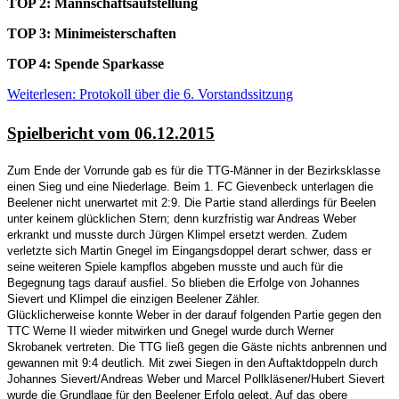
TOP 2: Mannschaftsaufstellung
TOP 3: Minimeisterschaften
TOP 4: Spende Sparkasse
Weiterlesen: Protokoll über die 6. Vorstandssitzung
Spielbericht vom 06.12.2015
Zum Ende der Vorrunde gab es für die TTG-Männer in der Bezirksklasse
einen Sieg und eine Niederlage. Beim 1. FC Gievenbeck unterlagen die
Beelener nicht unerwartet mit 2:9. Die Partie stand allerdings für Beelen
unter keinem glücklichen Stern; denn kurzfristig war Andreas Weber
erkrankt und musste durch Jürgen Klimpel ersetzt werden. Zudem
verletzte sich Martin Gnegel im Eingangsdoppel derart schwer, dass er
seine weiteren Spiele kampflos abgeben musste und auch für die
Begegnung tags darauf ausfiel. So blieben die Erfolge von Johannes
Sievert und Klimpel die einzigen Beelener Zähler.
Glücklicherweise konnte Weber in der darauf folgenden Partie gegen den
TTC Werne II wieder mitwirken und Gnegel wurde durch Werner
Skrobanek vertreten. Die TTG ließ gegen die Gäste nichts anbrennen und
gewannen mit 9:4 deutlich. Mit zwei Siegen in den Auftaktdoppeln durch
Johannes Sievert/Andreas Weber und Marcel Pollkläsener/Hubert Sievert
wurde die Grundlage für den Beelener Erfolg gelegt. Auf das obere