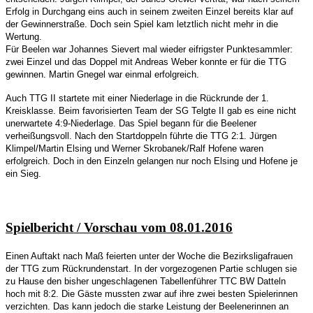
Erfolg in Durchgang eins auch in seinem zweiten Einzel bereits klar auf
der Gewinnerstraße. Doch sein Spiel kam letztlich nicht mehr in die
Wertung.
Für Beelen war Johannes Sievert mal wieder eifrigster Punktesammler:
zwei Einzel und das Doppel mit Andreas Weber konnte er für die TTG
gewinnen. Martin Gnegel war einmal erfolgreich.
Auch TTG II startete mit einer Niederlage in die Rückrunde der 1.
Kreisklasse. Beim favorisierten Team der SG Telgte II gab es eine nicht
unerwartete 4:9-Niederlage. Das Spiel begann für die Beelener
verheißungsvoll. Nach den Startdoppeln führte die TTG 2:1. Jürgen
Klimpel/Martin Elsing und Werner Skrobanek/Ralf Hofene waren
erfolgreich. Doch in den Einzeln gelangen nur noch Elsing und Hofene je
ein Sieg.
Spielbericht / Vorschau vom 08.01.2016
Einen Auftakt nach Maß feierten unter der Woche die Bezirksligafrauen
der TTG zum Rückrundenstart. In der vorgezogenen Partie schlugen sie
zu Hause den bisher ungeschlagenen Tabellenführer TTC BW Datteln
hoch mit 8:2. Die Gäste mussten zwar auf ihre zwei besten Spielerinnen
verzichten. Das kann jedoch die starke Leistung der Beelenerinnen an