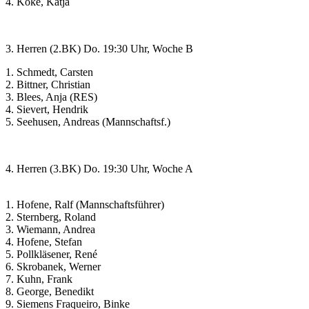
4. Koke, Katja
3. Herren (2.BK) Do. 19:30 Uhr, Woche B
1. Schmedt, Carsten
2. Bittner, Christian
3. Blees, Anja (RES)
4. Sievert, Hendrik
5. Seehusen, Andreas (Mannschaftsf.)
4. Herren (3.BK) Do. 19:30 Uhr, Woche A
1. Hofene, Ralf (Mannschaftsführer)
2. Sternberg, Roland
3. Wiemann, Andrea
4. Hofene, Stefan
5. Pollkläsener, René
6. Skrobanek, Werner
7. Kuhn, Frank
8. George, Benedikt
9. Siemens Fraqueiro, Binke