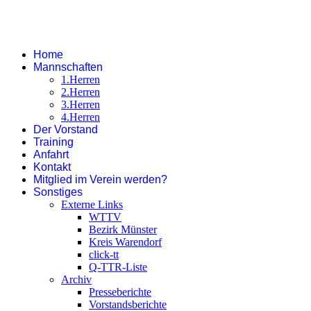
Home
Mannschaften
1.Herren
2.Herren
3.Herren
4.Herren
Der Vorstand
Training
Anfahrt
Kontakt
Mitglied im Verein werden?
Sonstiges
Externe Links
WTTV
Bezirk Münster
Kreis Warendorf
click-tt
Q-TTR-Liste
Archiv
Presseberichte
Vorstandsberichte