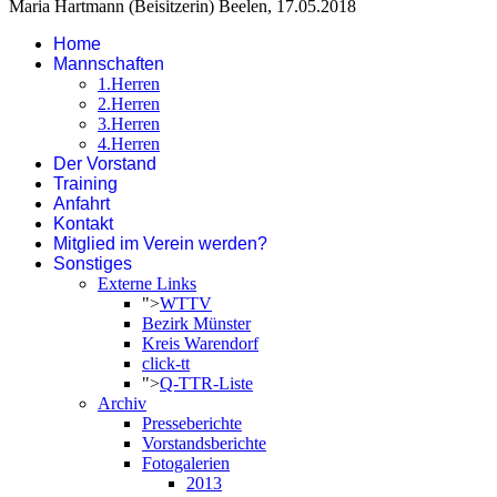
Maria Hartmann (Beisitzerin) Beelen, 17.05.2018
Home
Mannschaften
1.Herren
2.Herren
3.Herren
4.Herren
Der Vorstand
Training
Anfahrt
Kontakt
Mitglied im Verein werden?
Sonstiges
Externe Links
">
WTTV
Bezirk Münster
Kreis Warendorf
click-tt
">
Q-TTR-Liste
Archiv
Presseberichte
Vorstandsberichte
Fotogalerien
2013