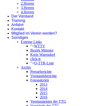
2.Herren
3.Herren
4.Herren
Der Vorstand
Training
Anfahrt
Kontakt
Mitglied im Verein werden?
Sonstiges
Externe Links
">
WTTV
Bezirk Münster
Kreis Warendorf
click-tt
">
Q-TTR-Liste
Archiv
Presseberichte
Vorstandsberichte
Fotogalerien
2013
2014
2015
2016
Vereinsmeister der TTG
Vorstände der TTG