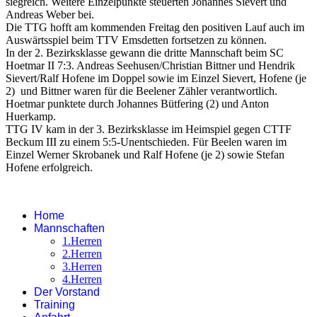
siegreich. Weitere Einzelpunkte steuerten Johannes Sievert und
Andreas Weber bei.
Die TTG hofft am kommenden Freitag den positiven Lauf auch im
Auswärtsspiel beim TTV Emsdetten fortsetzen zu können.
In der 2. Bezirksklasse gewann die dritte Mannschaft beim SC
Hoetmar II 7:3. Andreas Seehusen/Christian Bittner und Hendrik
Sievert/Ralf Hofene im Doppel sowie im Einzel Sievert, Hofene (je
2) und Bittner waren für die Beelener Zähler verantwortlich.
Hoetmar punktete durch Johannes Bütfering (2) und Anton
Huerkamp.
TTG IV kam in der 3. Bezirksklasse im Heimspiel gegen CTTF
Beckum III zu einem 5:5-Unentschieden. Für Beelen waren im
Einzel Werner Skrobanek und Ralf Hofene (je 2) sowie Stefan
Hofene erfolgreich.
Home
Mannschaften
1.Herren
2.Herren
3.Herren
4.Herren
Der Vorstand
Training