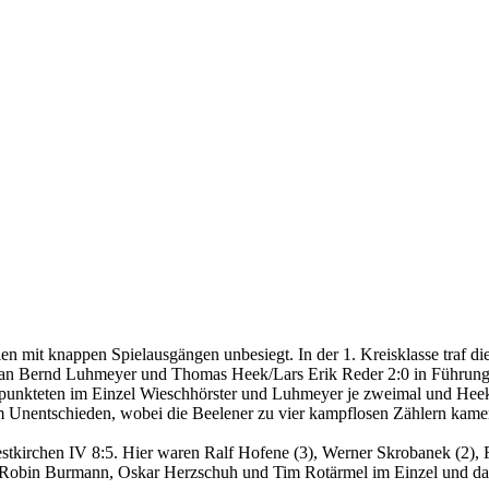
en mit knappen Spielausgängen unbesiegt. In der 1. Kreisklasse traf di
Jan Bernd Luhmeyer und Thomas Heek/Lars Erik Reder 2:0 in Führung,
 punkteten im Einzel Wieschhörster und Luhmeyer je zweimal und Hee
 Unentschieden, wobei die Beelener zu vier kampflosen Zählern kamen,
stkirchen IV 8:5. Hier waren Ralf Hofene (3), Werner Skrobanek (2),
r, Robin Burmann, Oskar Herzschuh und Tim Rotärmel im Einzel und 