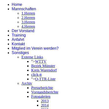
Home
Mannschaften
1.Herren
2.Herren
3.Herren
4.Herren
Der Vorstand
Training
Anfahrt
Kontakt
Mitglied im Verein werden?
Sonstiges
Externe Links
">
WTTV
Bezirk Münster
Kreis Warendorf
click-tt
">
Q-TTR-Liste
Archiv
Presseberichte
Vorstandsberichte
Fotogalerien
2013
2014