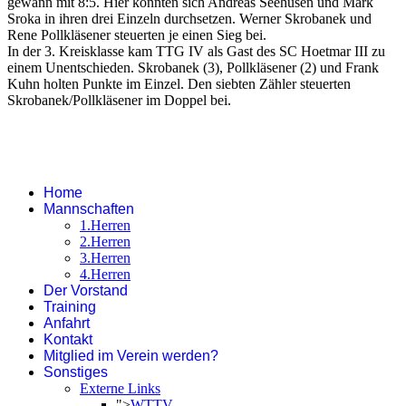
gewann mit 8:5. Hier konnten sich Andreas Seehusen und Mark
Sroka in ihren drei Einzeln durchsetzen. Werner Skrobanek und
Rene Pollkläsener steuerten je einen Sieg bei.
In der 3. Kreisklasse kam TTG IV als Gast des SC Hoetmar III zu
einem Unentschieden. Skrobanek (3), Pollkläsener (2) und Frank
Kuhn holten Punkte im Einzel. Den siebten Zähler steuerten
Skrobanek/Pollkläsener im Doppel bei.
Home
Mannschaften
1.Herren
2.Herren
3.Herren
4.Herren
Der Vorstand
Training
Anfahrt
Kontakt
Mitglied im Verein werden?
Sonstiges
Externe Links
">
WTTV