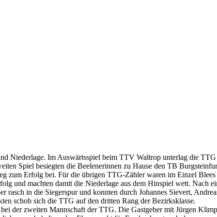
 und Niederlage. Im Auswärtsspiel beim TTV Waltrop unterlag die TT
zweiten Spiel besiegten die Beelenerinnen zu Hause den TB Burgsteinfu
lsieg zum Erfolg bei. Für die übrigen TTG-Zähler waren im Einzel Ble
lg und machten damit die Niederlage aus dem Hinspiel wett. Nach ein
er rasch in die Siegerspur und konnten durch Johannes Sievert, Andre
ten schob sich die TTG auf den dritten Rang der Bezirksklasse.
st bei der zweiten Mannschaft der TTG. Die Gastgeber mit Jürgen Klim