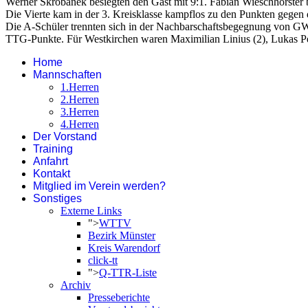
Werner Skrobanek besiegten den Gast mit 9:1. Fabian Wieschhörster b
Die Vierte kam in der 3. Kreisklasse kampflos zu den Punkten gegen 
Die A-Schüler trennten sich in der Nachbarschaftsbegegnung von GW
TTG-Punkte. Für Westkirchen waren Maximilian Linius (2), Lukas Pel
Home
Mannschaften
1.Herren
2.Herren
3.Herren
4.Herren
Der Vorstand
Training
Anfahrt
Kontakt
Mitglied im Verein werden?
Sonstiges
Externe Links
">
WTTV
Bezirk Münster
Kreis Warendorf
click-tt
">
Q-TTR-Liste
Archiv
Presseberichte