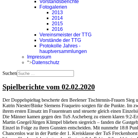
Vorstandsberichte
Fotogalerien
2013
2014
2015
2016
Vereinsmeister der TTG
Vorstände der TTG
Protokolle Jahres -
hauptversammlungen
Impressum
">
Datenschutz
Suchen
Spielberichte vom 02.02.2020
Der Doppelspieltag bescherte den Beelener Tischtennis-Frauen Sieg
Katrin Niester/Binke Siemens Fraqueiro sorgten für die Punkte. Im 
ihrem ersten Einsatz im Frauenteam und steuerte gleich einen Einze
Die Männer kamen gegen den TuS Ascheberg zu einem klaren 9:2-Erfo
Martin Gnegel/Jürgen Klimpel blieben siegreich – fanden die Gastgeb
Einzel in Folge zu ihren Gunsten entscheiden. Mit nunmehr 18:8 Punk
Chancenlos war in der Partie der 1. Kreisklasse der TuS Freckenhor