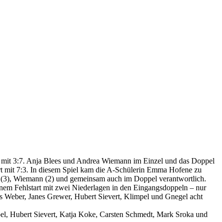
G mit 3:7. Anja Blees und Andrea Wiemann im Einzel und das Doppel
rt mit 7:3. In diesem Spiel kam die A-Schülerin Emma Hofene zu
es (3), Wiemann (2) und gemeinsam auch im Doppel verantwortlich.
em Fehlstart mit zwei Niederlagen in den Eingangsdoppeln – nur
as Weber, Janes Grewer, Hubert Sievert, Klimpel und Gnegel acht
pel, Hubert Sievert, Katja Koke, Carsten Schmedt, Mark Sroka und