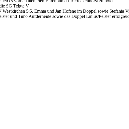
lieb es vorbehalten, den Ehrenpunkt für Freckenhorst zu holen.
die SG Telgte V.
 Westkirchen 5:5. Emma und Jan Hofene im Doppel sowie Stefania Vra
ster und Timo Aufderheide sowie das Doppel Linius/Pelster erfolgreic