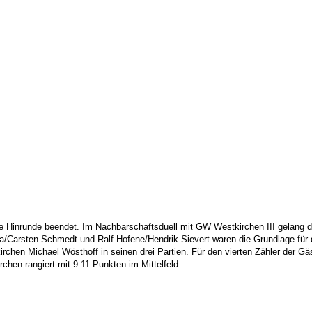
e Hinrunde beendet. Im Nachbarschaftsduell mit GW Westkirchen III gelang der
ka/Carsten Schmedt und Ralf Hofene/Hendrik Sievert waren die Grundlage für 
chen Michael Wösthoff in seinen drei Partien. Für den vierten Zähler der Gä
chen rangiert mit 9:11 Punkten im Mittelfeld.