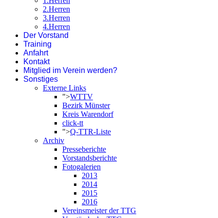
1.Herren
2.Herren
3.Herren
4.Herren
Der Vorstand
Training
Anfahrt
Kontakt
Mitglied im Verein werden?
Sonstiges
Externe Links
">
WTTV
Bezirk Münster
Kreis Warendorf
click-tt
">
Q-TTR-Liste
Archiv
Presseberichte
Vorstandsberichte
Fotogalerien
2013
2014
2015
2016
Vereinsmeister der TTG