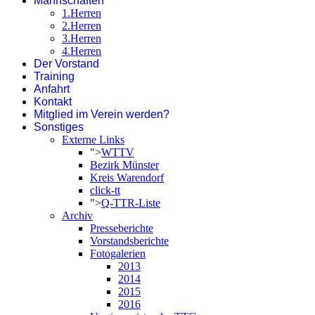
Mannschaften
1.Herren
2.Herren
3.Herren
4.Herren
Der Vorstand
Training
Anfahrt
Kontakt
Mitglied im Verein werden?
Sonstiges
Externe Links
">
WTTV
Bezirk Münster
Kreis Warendorf
click-tt
">
Q-TTR-Liste
Archiv
Presseberichte
Vorstandsberichte
Fotogalerien
2013
2014
2015
2016