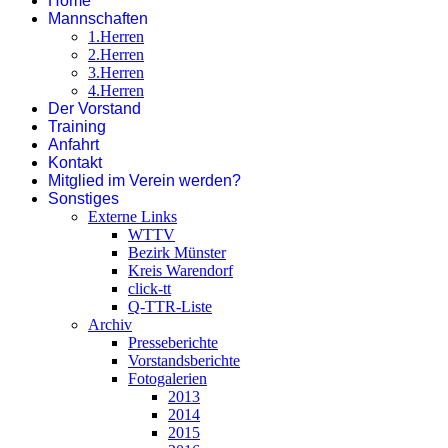
Home
Mannschaften
1.Herren
2.Herren
3.Herren
4.Herren
Der Vorstand
Training
Anfahrt
Kontakt
Mitglied im Verein werden?
Sonstiges
Externe Links
WTTV
Bezirk Münster
Kreis Warendorf
click-tt
Q-TTR-Liste
Archiv
Presseberichte
Vorstandsberichte
Fotogalerien
2013
2014
2015