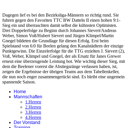
Dagegen lief es bei den Bezirksliga-Männern so richtig rund. Sie
fuhren gegen den Favoriten TTC BW Datteln II einen hohen 9:1-
Sieg ein und überraschten damit selbst die kühnsten Optimisten.
Drei Doppelerfolge zu Beginn durch Johannes Sievert/Andreas
Weber, Simon Voß/Hubert Sievert und Jürgen Klimpel/Martin
Gnegel bildeten die Grundlage für diesen Erfolg. Erst beim
Spielstand von 6:0 für Beelen gelang den Kanalstädtern der einzige
Punktgewinn. Die Einzelerfolge für die TTG erzielten J. Sievert (2),
Voß, Weber, Klimpel und Gnegel, der als Ersatz für Janes Grewer
erneut eine überzeugende Leistung bot. Wie wichtig dieser Sieg, mit
dem die Beelener vorerst die Abstiegsränge verlassen haben, ist,
zeigen die Ergebnisse der übrigen Teams aus dem Tabellenkeller,
die nun noch enger zusammengerückt sind. Es bleibt eine ungemein
spannende Saison.
Home
Mannschaften
1.Herren
2.Herren
3.Herren
4.Herren
Der Vorstand
Training