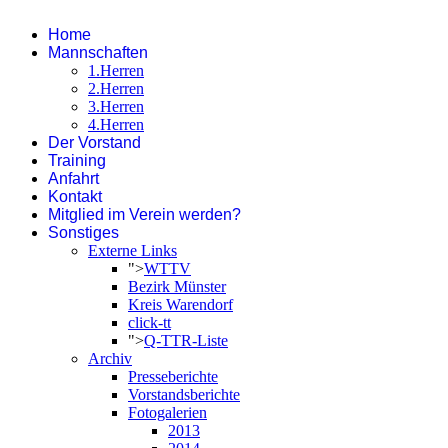
Home
Mannschaften
1.Herren
2.Herren
3.Herren
4.Herren
Der Vorstand
Training
Anfahrt
Kontakt
Mitglied im Verein werden?
Sonstiges
Externe Links
">
WTTV
Bezirk Münster
Kreis Warendorf
click-tt
">
Q-TTR-Liste
Archiv
Presseberichte
Vorstandsberichte
Fotogalerien
2013