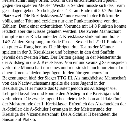
Meisterschaft lange offen. Doch in den entscheidenden Spielen
gegen den späteren Meister Westfalia Senden musste sich das Team
geschlagen geben. So belegte die TTG am Ende mit 29:7 Punkten
Platz zwei. Die Bezirksklassen-Männer waren in der Rückrunde
völlig außer Tritt und erzielten nur eine Punkteausbeute von drei
Zählern. Dank einer ordentlichen Vorrunde mit 14:8 Punkten konnte
letztlich aber die Klasse gehalten werden. Die zweite Mannschaft
trumpfte in der Rückrunde der 2. Kreisklasse stark auf und holte
14:2 Zähler. So sprang am Ende für das Sextett bei 21:11 Punkten
ein guter 4. Rang heraus. Die übrigen drei Teams der Männer
spielten in der 3. Kreisklasse und belegten in den drei Staffeln
jeweils den zweiten Platz. Der Dritten gelang in der Meisterrunde
der Aufstieg in die 2. Kreisklasse. Von einundzwanzig Saisonspielen
verlor die Mannschaft nur eines und musste sich auch nur einmal mit
einem Unentschieden begnügen. In den übrigen neunzehn
Begegnungen hieß der Sieger TTG III. Als ranghöchste Mannschaft
von den Nachwuchsteams spielte die erste Jugend in der
Bezirksliga. Hier musste das Quartett jedoch als Aufsteiger viel
Lehrgeld bezahlen und konnte den Abstieg in die Kreisliga nicht
verhindern. Die zweite Jugend beendete die Saison auf Platz fünf
der Meisterrunde der 1. Kreisklasse. Erfreulich das Abschneiden der
A-Schüler: die A-Schüler I errangen in der Meisterrunde der
Kreisliga die Vizemeisterschaft. Die A-Schüler II beendeten die
Saison auf Platz 6.