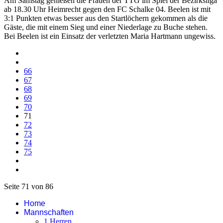
Am Samstag genießen die Frauen der TTG im Spiel der Bezirksliga
ab 18.30 Uhr Heimrecht gegen den FC Schalke 04. Beelen ist mit
3:1 Punkten etwas besser aus den Startlöchern gekommen als die
Gäste, die mit einem Sieg und einer Niederlage zu Buche stehen.
Bei Beelen ist ein Einsatz der verletzten Maria Hartmann ungewiss.
66
67
68
69
70
71
72
73
74
75
Seite 71 von 86
Home
Mannschaften
1.Herren