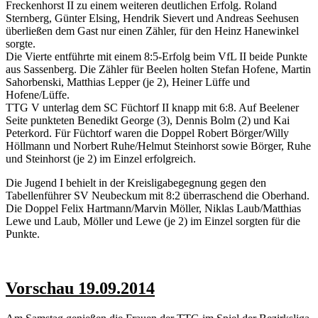
Freckenhorst II zu einem weiteren deutlichen Erfolg. Roland
Sternberg, Günter Elsing, Hendrik Sievert und Andreas Seehusen
überließen dem Gast nur einen Zähler, für den Heinz Hanewinkel
sorgte.
Die Vierte entführte mit einem 8:5-Erfolg beim VfL II beide Punkte
aus Sassenberg. Die Zähler für Beelen holten Stefan Hofene, Martin
Sahorbenski, Matthias Lepper (je 2), Heiner Lüffe und
Hofene/Lüffe.
TTG V unterlag dem SC Füchtorf II knapp mit 6:8. Auf Beelener
Seite punkteten Benedikt George (3), Dennis Bolm (2) und Kai
Peterkord. Für Füchtorf waren die Doppel Robert Börger/Willy
Höllmann und Norbert Ruhe/Helmut Steinhorst sowie Börger, Ruhe
und Steinhorst (je 2) im Einzel erfolgreich.
Die Jugend I behielt in der Kreisligabegegnung gegen den
Tabellenführer SV Neubeckum mit 8:2 überraschend die Oberhand.
Die Doppel Felix Hartmann/Marvin Möller, Niklas Laub/Matthias
Lewe und Laub, Möller und Lewe (je 2) im Einzel sorgten für die
Punkte.
Vorschau 19.09.2014