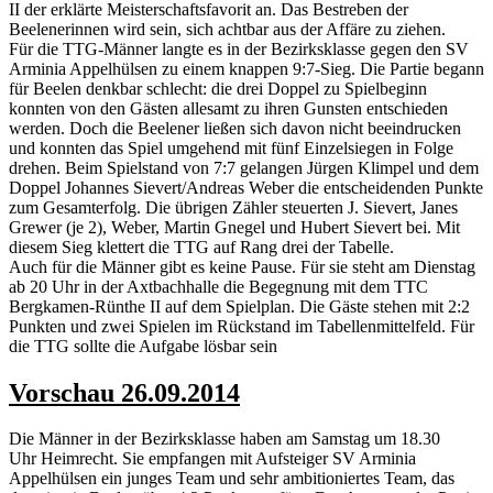
II der erklärte Meisterschaftsfavorit an. Das Bestreben der
Beelenerinnen wird sein, sich achtbar aus der Affäre zu ziehen.
Für die TTG-Männer langte es in der Bezirksklasse gegen den SV
Arminia Appelhülsen zu einem knappen 9:7-Sieg. Die Partie begann
für Beelen denkbar schlecht: die drei Doppel zu Spielbeginn
konnten von den Gästen allesamt zu ihren Gunsten entschieden
werden. Doch die Beelener ließen sich davon nicht beeindrucken
und konnten das Spiel umgehend mit fünf Einzelsiegen in Folge
drehen. Beim Spielstand von 7:7 gelangen Jürgen Klimpel und dem
Doppel Johannes Sievert/Andreas Weber die entscheidenden Punkte
zum Gesamterfolg. Die übrigen Zähler steuerten J. Sievert, Janes
Grewer (je 2), Weber, Martin Gnegel und Hubert Sievert bei. Mit
diesem Sieg klettert die TTG auf Rang drei der Tabelle.
Auch für die Männer gibt es keine Pause. Für sie steht am Dienstag
ab 20 Uhr in der Axtbachhalle die Begegnung mit dem TTC
Bergkamen-Rünthe II auf dem Spielplan. Die Gäste stehen mit 2:2
Punkten und zwei Spielen im Rückstand im Tabellenmittelfeld. Für
die TTG sollte die Aufgabe lösbar sein
Vorschau 26.09.2014
Die Männer in der Bezirksklasse haben am Samstag um 18.30
Uhr Heimrecht. Sie empfangen mit Aufsteiger SV Arminia
Appelhülsen ein junges Team und sehr ambitioniertes Team, das