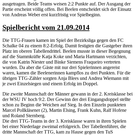
ausgetragen. Beide Teams weisen 2:2 Punkte auf. Der Ausgang der
Partie erscheint völlig offen. Bei Beelen entscheidet sich der Einsatz
von Andreas Weber erst kurzfristig vor Spielbeginn.
Spielbericht vom 21.09.2014
Die TTG-Frauen kamen im Spiel der Bezirksliga gegen den FC
Schalke 04 zu einem 8:2-Erfolg. Damit festigten die Gastgeber ihren
Platz im oberen Tabellendrittel. Beelen musste in dieser Begegnung
auf die Stammkräfte Katja Koke und Maria Hartmann verzichten,
die von Katrin Niester und Binke Siemens Fraqueiro vertreten
wurden. Da aber die Gäste mit nur drei Spielerinnen angereist
waren, kamen die Beelenerinnen kampflos zu drei Punkten. Für die
übrigen TTG-Zähler sorgten Anja Blees und Andrea Wiemann mit
je zwei Einzelsiegen und einem Erfolg im Doppel.
Die zweite Mannschaft der Männer gewann in der 2. Kreisklasse bei
der WSU IV hoch 9:2. Der Gewinn der drei Eingangsdoppel stellte
schon zu Beginn die Weichen auf Sieg. In den Einzeln punkteten
Marcel Pollkläsener (2), Martin Elsing, Frank Kuhn, Ralf Hofene
und Roland Sternberg.
Die drei TTG-Teams in der 3. Kreisklasse waren in ihren Spielen
bei einer Niederlage zweimal erfolgreich. Der Tabellenführer, die
dritte Mannschaft der TTG, kam zu Hause gegen den TuS