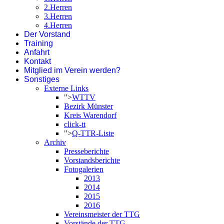
2.Herren
3.Herren
4.Herren
Der Vorstand
Training
Anfahrt
Kontakt
Mitglied im Verein werden?
Sonstiges
Externe Links
">
WTTV
Bezirk Münster
Kreis Warendorf
click-tt
">
Q-TTR-Liste
Archiv
Presseberichte
Vorstandsberichte
Fotogalerien
2013
2014
2015
2016
Vereinsmeister der TTG
Vorstände der TTG