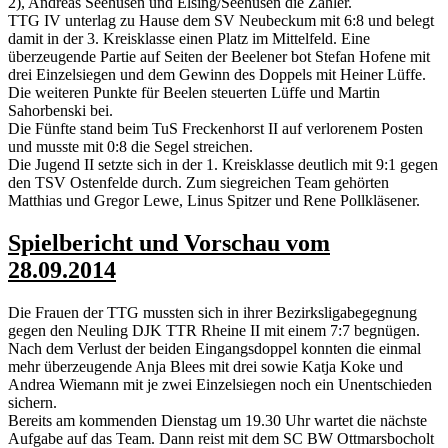
2), Andreas Seehusen und Elsing/Seehusen die Zähler.
TTG IV unterlag zu Hause dem SV Neubeckum mit 6:8 und belegt
damit in der 3. Kreisklasse einen Platz im Mittelfeld. Eine
überzeugende Partie auf Seiten der Beelener bot Stefan Hofene mit
drei Einzelsiegen und dem Gewinn des Doppels mit Heiner Lüffe.
Die weiteren Punkte für Beelen steuerten Lüffe und Martin
Sahorbenski bei.
Die Fünfte stand beim TuS Freckenhorst II auf verlorenem Posten
und musste mit 0:8 die Segel streichen.
Die Jugend II setzte sich in der 1. Kreisklasse deutlich mit 9:1 gegen
den TSV Ostenfelde durch. Zum siegreichen Team gehörten
Matthias und Gregor Lewe, Linus Spitzer und Rene Pollkläsener.
Spielbericht und Vorschau vom
28.09.2014
Die Frauen der TTG mussten sich in ihrer Bezirksligabegegnung
gegen den Neuling DJK TTR Rheine II mit einem 7:7 begnügen.
Nach dem Verlust der beiden Eingangsdoppel konnten die einmal
mehr überzeugende Anja Blees mit drei sowie Katja Koke und
Andrea Wiemann mit je zwei Einzelsiegen noch ein Unentschieden
sichern.
Bereits am kommenden Dienstag um 19.30 Uhr wartet die nächste
Aufgabe auf das Team. Dann reist mit dem SC BW Ottmarsbocholt